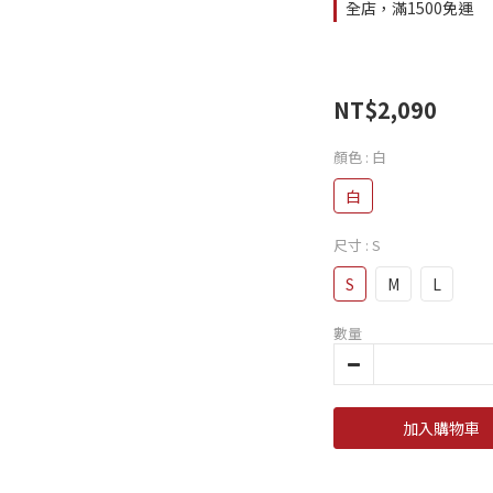
全店，滿1500免運
NT$2,090
顏色
: 白
白
尺寸
: S
S
M
L
數量
加入購物車