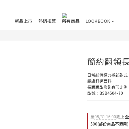
新品上市
熱銷推薦
所有商品
LOOKBOOK
簡約翻領
日常必備經典襯衫款式
親膚舒適面料
長版版型修飾身形比例
型號：BSB4504-70
至
08/31 16:00
截止
全
500(部份商品不適用)