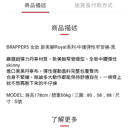
商品描述
送貨及付款方式
商品描述
BRAPPERS
女款
新美腳Royal系列-中腰彈性窄管褲-黑
嚴選超彈力丹寧材質，新美腳窄管版型，全新中腰彈性
skinny
進口黑黑丹寧布，彈性運動面料完整包覆贅肉
合身不緊繃，無論多大動作都能保持舒適自在，一條穿上
就不想再脱下來的牛仔褲
MODEL: 身高178cm / 體重50kg / 三圍 : 80，58，88 / 尺
寸 : S號
了解更多