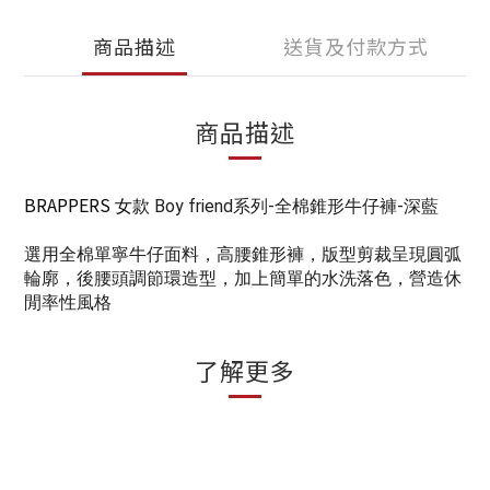
商品描述
送貨及付款方式
商品描述
BRAPPERS
女款
Boy friend系列-
全棉錐形牛仔褲
-深藍
選用全棉單寧牛仔面料，高腰錐形褲，版型剪裁呈現圓弧
輪廓，後腰頭調節環造型，加上簡單的水洗落色，營造休
閒率性風格
了解更多