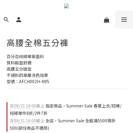
高腰全棉五分褲
百分百純綿單寧面料
質料輕盈舒適
高腰五分版型
不規則的漸層洗色效果
型號：AFCH002H-N95
至
08/31 16:00
截止
指定商品，Summer Sale 春夏上衣/短褲/
短裙單件8折/2件7折
至
08/31 16:00
截止
全店，Summer Sale 全館滿5500現折
500(部份商品不適用)