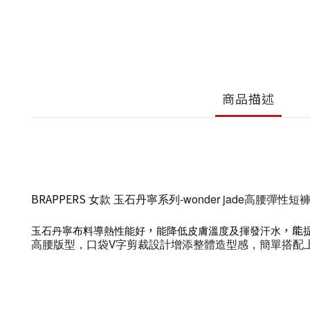
商品描述
BRAPPERS
女款
玉石丹寧系列
-
wonder jade
高腰彈性短
，
，能
玉⽯丹寧布料導熱性能好
能降低⽪膚溫度及揮發汗⽔
高腰版型，口袋V字剪裁設計增添整體造型感，簡單搭配