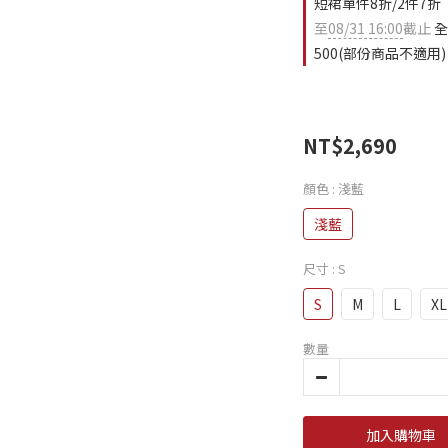
短裙單件8折/2件7折
至
08/31 16:00
截止
全
500(部份商品不適用)
NT$2,690
顏色
: 淺藍
淺藍
尺寸
: S
S
M
L
XL
數量
加入購物車