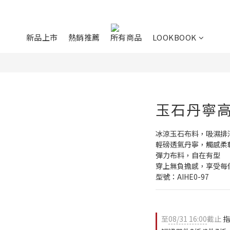
新品上市
熱銷推薦
所有商品
LOOKBOOK
玉石丹寧
冰涼玉石布料，吸濕排
輕磅透氣丹寧，觸感柔
彈⼒布料，自在有型
穿上無負擔感，享受每
型號：AIHE0-97
至
08/31 16:00
截止
指