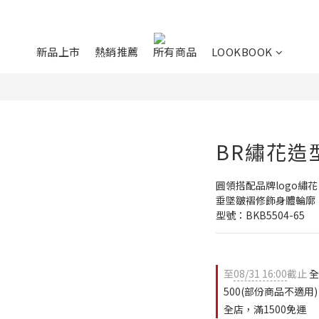
新品上市
熱銷推薦
所有商品
LOOKBOOK
BR繡花造
圓領搭配品牌logo繡花
垂墜皺褶修飾身體輪廓
型號：BKB5504-65
至
08/31 16:00
截止
全
500(部份商品不適用)
全店，滿1500免運