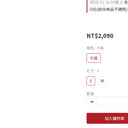
至
08/31 16:00
截止
全
500(部份商品不適用)
NT$2,090
顏色
: 卡其
卡其
尺寸
: S
S
M
數量
加入購物車