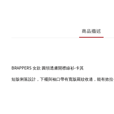
商品描述
BRAPPERS
女款
圓領透膚開襟線衫-卡其
短版俐落設計，下襬與袖口帶有寬版羅紋收邊，能有效拉