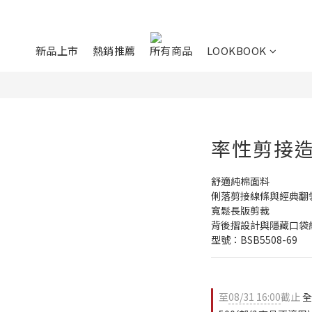
新品上市
熱銷推薦
所有商品
LOOKBOOK
率性剪接
舒適純棉面料
俐落剪接線條與經典翻
寬鬆長版剪裁
背後摺設計與隱藏口袋
型號：BSB5508-69
至
08/31 16:00
截止
全