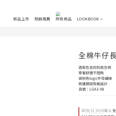
新品上市
熱銷推薦
所有商品
LOOKBOOK
全棉牛仔
透氣性良好的高含棉
穿著舒適不悶熱
袋粉色logo字母繡線
側邊開衩剪裁設計
貨號：LGA3-98
至
08/31 16:00
截止
全