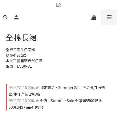
全棉長裙
全棉單寧牛仔面料
簡單剪裁設計
水洗工藝呈現自然色澤
型號：LGB0-81
至
08/31 16:00
截止
指定商品，Summer Sale 正品褲/牛仔外
套/牛仔洋裝 2件8折
至
08/31 16:00
截止
全店，Summer Sale 全館滿5500現折
500(部份商品不適用)