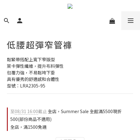
低腰超彈窄管褲
鬆緊帶搭配上寬下窄版型
萊卡彈性纖維，提升布料彈性
包覆力強，不易鬆垮下垂
具有優秀的舒適感和合體性
型號：LRA2305-95
至
08/31 16:00
截止
全店，Summer Sale 全館滿5500現折
500(部份商品不適用)
全店，滿1500免運