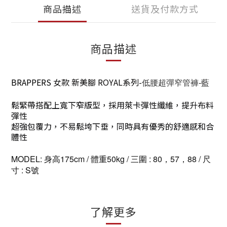
商品描述
送貨及付款方式
商品描述
BRAPPERS
女款
新美腳 ROYAL系列-
-藍
低腰超彈窄管褲
鬆緊帶搭配上寬下窄版型，採用萊卡彈性纖維，提升布料
彈性
超強包覆力，不易鬆垮下垂，同時具有優秀的舒適感和合
體性
MODEL:
身高175cm
/ 體重50kg / 三圍 : 80，57，88 / 尺
寸 : S號
了解更多