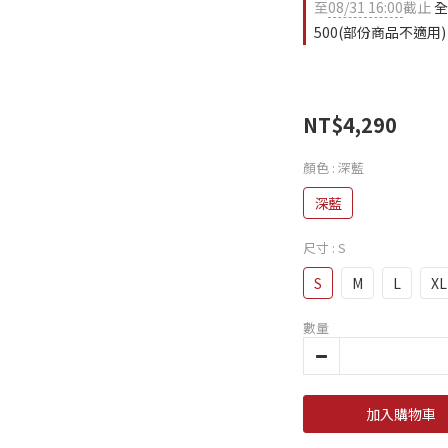
至
08/31 16:00
截止
全
500(部份商品不適用)
NT$4,290
顏色
: 深藍
深藍
尺寸
: S
S
M
L
XL
數量
加入購物車