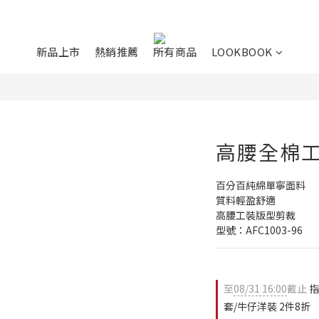
新品上市
熱銷推薦
所有商品
LOOKBOOK
高腰全棉
百分百純綿單寧面料
質料輕盈舒適
高腰工裝版型剪裁
型號：AFC1003-96
至
08/31 16:00
截止
指
套/牛仔洋裝 2件8折