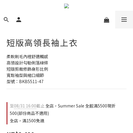
短版高領長袖上衣
柔軟刷毛內裡舒適觸感
高領設計勾勒俐落線條
短版剪裁修飾身形比例
寬鬆袖型與縮口細節
型號：BKB5511-47
至
08/31 16:00
截止
全店，Summer Sale 全館滿5500現折
500(部份商品不適用)
全店，滿1500免運