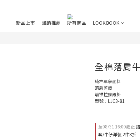
新品上市
熱銷推薦
所有商品
LOOKBOOK
全棉落肩
純棉單寧面料
落肩剪裁
前襟拉鍊設計
型號：LJC3-81
至
08/31 16:00
截止
指
套/牛仔洋裝 2件8折